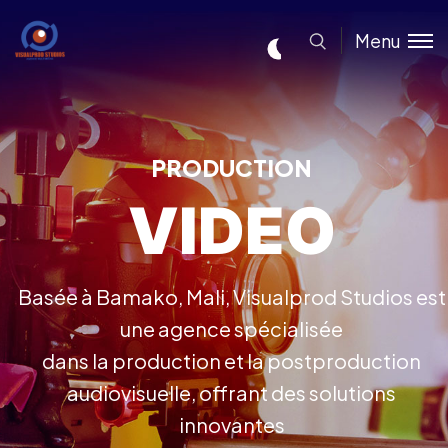
Menu
PRODUCTION
VIDEO
Basée à Bamako, Mali, Visualprod Studios est
une agence spécialisée
dans la production et la postproduction
audiovisuelle, offrant des solutions
innovantes