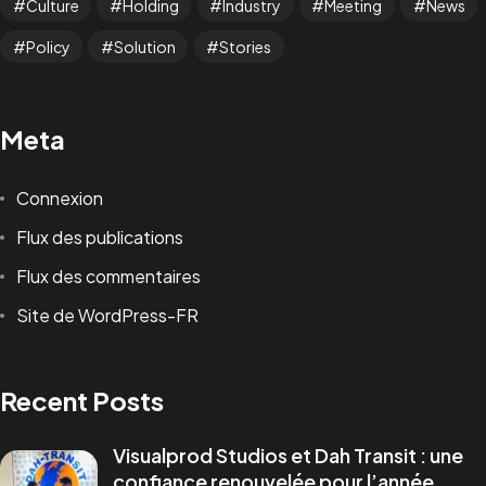
Culture
Holding
Industry
Meeting
News
Policy
Solution
Stories
Vous avez un
PROJET
Meta
Connexion
Flux des publications
Flux des commentaires
Infoline
Site de WordPress-FR
+223 73405046
marketing@visualprod-studios.com
ceo@visualprod-studios.com
Recent Posts
Services
Visualprod Studios et Dah Transit : une
Production Audiovisuelle
confiance renouvelée pour l’année
Communication Visuelle