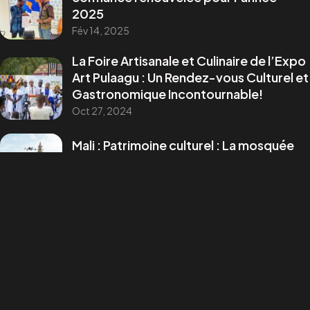
2025
Média
&
Événementiel
Tech & Multimédia
Fév 14, 2025
La Foire Artisanale et Culinaire de l’Expo
Adresse:
Art Pulaagu : Un Rendez-vous Culturel et
Yirimadio ZRNY, Près Cour Suprême, BKO/Mali.
Gastronomique Incontournable!
©2025 Visualprod Studios.Tous Droits Reservés.
Oct 27, 2024
Designed by Visualprd Studios, Agence Multimédia
Mali : Patrimoine culturel : La mosquée
de Djenné photographiée en 3D
Mar 1, 2024
Mohamed Dayfour Diawara : un parcours
inspirant couronné au FESPACO
Mar 9, 2023