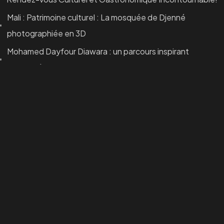
Yirimadio ZRNY, Près Cour Suprême, BKO/Mali.
Mali : Patrimoine culturel : La mosquée de Djenné
photographiée en 3D
©2025 Visualprod Studios.Tous Droits Reservés.
Designed by Visualprd Studios, Agence Multimédia
Mohamed Dayfour Diawara : un parcours inspirant
couronné au FESPACO
Commentaires récents
Reader_2023
dans
Mohamed Dayfour Diawara : un parcours
inspirant couronné au FESPACO
user192295
dans
Visualprod Studios et Dah Transit : une
confiance renouvelée pour l’année 2025
Archives