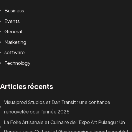
Vous avez un
PROJET
Business
Events
General
Marketing
software
Infoline
Technology
+223 73405046
marketing@visualprod-studios.com
ceo@visualprod-studios.com
Articles récents
Services
Production Audiovisuelle
Visualprod Studios et Dah Transit : une confiance
Communication Visuelle
renouvelée pour l’année 2025
Média
&
Événementiel
Tech & Multimédia
La Foire Artisanale et Culinaire de l’Expo Art Pulaagu : Un
Rendez-vous Culturel et Gastronomique Incontournable!
Adresse: