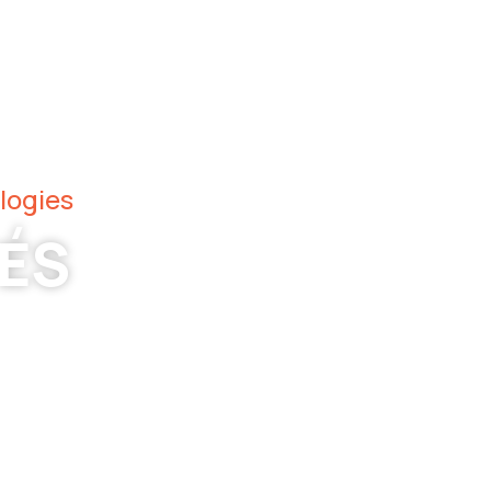
logies
TÉS