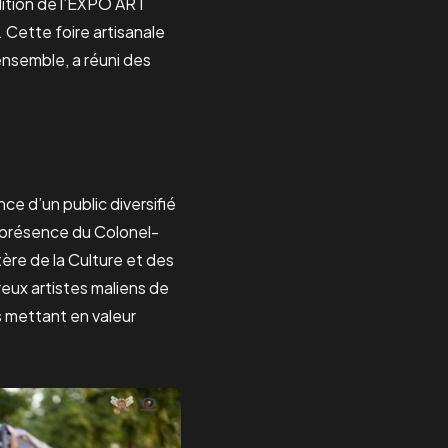
dition de l’EXPO ART
Cette foire artisanale
-ensemble, a réuni des
e d’un public diversifié
a présence du Colonel-
ère de la Culture et des
reux artistes maliens de
 mettant en valeur