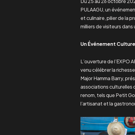
Du 25 au 26 octobre 2024
PULAAGU, un événement d
et culinaire, pilier de l
milliers de visiteurs dans
Un Événement Culturel 
L’ouverture de l’EXPO AR
venu célébrer la richess
Major Hamma Barry, prési
associations culturelles
renom, tels que Petit G
l’artisanat et la gastrono