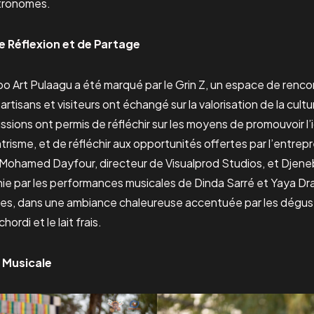
stronomes.
de Réflexion et de Partage
po Art Pulaagu a été marqué par le Grin Z, un espace de renc
 artisans et visiteurs ont échangé sur la valorisation de la cul
sions ont permis de réfléchir sur les moyens de promouvoir l’i
isme, et de réfléchir aux opportunités offertes par l’entrepr
r Mohamed Dayfour, directeur de Visualprod Studios, et Djeneb
hie par les performances musicales de Dinda Sarré et Yaya Dr
s, dans une ambiance chaleureuse accentuée par les dégust
ordi et le lait frais.
 Musicale