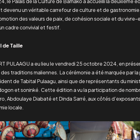
, le Palais de la Culture de Bamako a accueilli la deuxième é
evenu un véritable carrefour de culture et de gastronomie. 
a promotion des valeurs de paix, de cohésion sociale et du vivre
 un cadre convivial et festif.
de Taille
T PULAAGU a eu lieu le vendredi 25 octobre 2024, en présenc
e des traditions maliennes. La cérémonie a été marquée par l
dent de Tabital Pulaagu, ainsi que de représentants du minist
 dogon et soninké. Cette édition a vu la participation de nomb
oro, Abdoulaye Diabaté et Dinda Sarré, aux côtés d’exposants
mie locale.