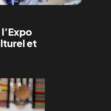
e l’Expo
turel et