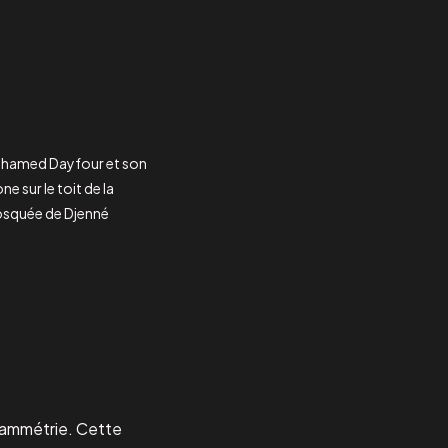
hamed Dayfour et son
ne sur le toit de la
squée de Djenné
grammétrie. Cette