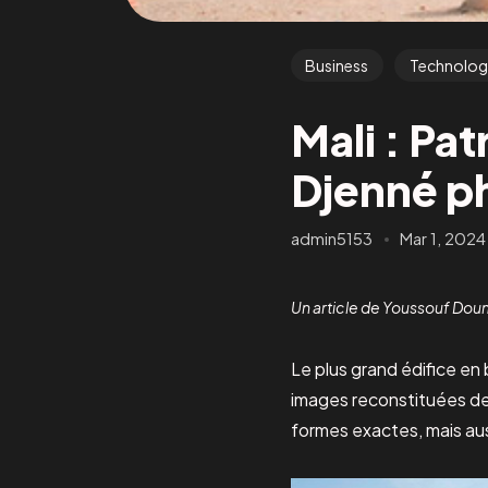
Business
Technolog
Mali : Pa
Djenné p
admin5153
Mar 1, 2024
Un article de Youssouf Doumb
Le plus grand édifice en
images reconstituées de
formes exactes, mais auss