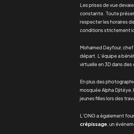
Les prises de vue devaie
constante. Toute présenc
respecter les horaires de
conditions strictement i
Mohamed Dayfour, chef d
départ. L’équipe a bénéf
virtuelle en 3D dans des
En plus des photographie
mosquée Alpha Djitéye, l
jeunes filles lors des t
L’ONG a également four
crépissage
, un événeme