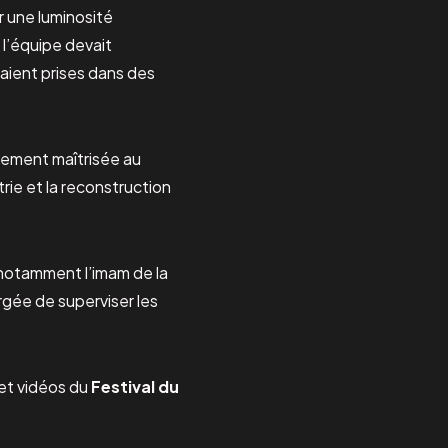
er une luminosité
 l’équipe devait
aient prises dans des
lement maîtrisée au
rie et la reconstruction
 notamment l’imam de la
rgée de superviser les
et vidéos du
Festival du