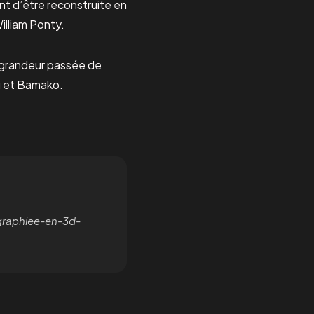
ant d’être reconstruite en
William Ponty.
la grandeur passée de
ou et Bamako.
graphiee-en-3d-