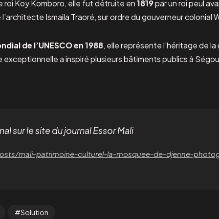
e roi Koy Komboro, elle fut détruite en
1819
par un roi peul av
 l’architecte Ismaila Traoré, sur ordre du gouverneur colonial 
ndial de l’UNESCO en 1988
, elle représente l’héritage de 
 exceptionnelle a inspiré plusieurs bâtiments publics à Ség
inal sur le site du journal Essor Mali
/posts/mali-patrimoine-culturel-la-mosquee-de-djenne-photo
Solution