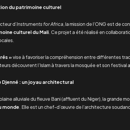
ion du patrimoine culturel
cteur d’
Instruments for Africa
, la mission de l’ONG est de cont
oine culturel du Mali
. Ce projet a été réalisé en collaborati
locales.
crés »
vise à favoriser la compréhension entre différentes trad
iteurs découvrent l’Islam à travers la mosquée et son festival
Djenné : un joyau architectural
plaine alluviale du fleuve Bani (affluent du Niger), la grande 
 au monde
. Elle est un chef-d’œuvre de l’architecture souda