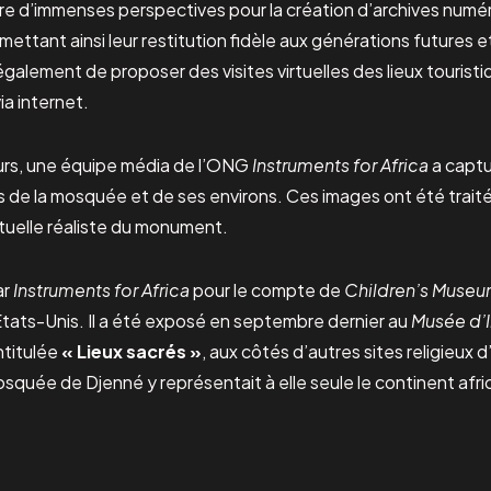
re d’immenses perspectives pour la création d’archives numér
tant ainsi leur restitution fidèle aux générations futures et 
galement de proposer des visites virtuelles des lieux touristi
ia internet.
ours, une équipe média de l’ONG
Instruments for Africa
a captu
 de la mosquée et de ses environs. Ces images ont été traitée
rtuelle réaliste du monument.
ar
Instruments for Africa
pour le compte de
Children’s Muse
États-Unis. Il a été exposé en septembre dernier au
Musée d’I
intitulée
« Lieux sacrés »
, aux côtés d’autres sites religieux 
osquée de Djenné y représentait à elle seule le continent afri