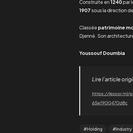
Construite en
1240
par l
1907
sous la direction de
Classée
patrimoine mo
Djenné. Son architecture
Youssouf Doumbia
Lire l’article orig
https://lessor.ml
65e1900470d8c
Holding
Industry