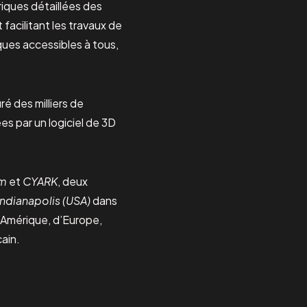
iques détaillées des
facilitant les travaux de
ques accessibles à tous,
ré des milliers de
s par un logiciel de 3D
um
et
CYARK
, deux
ndianapolis (USA)
dans
d’Amérique, d’Europe,
cain.