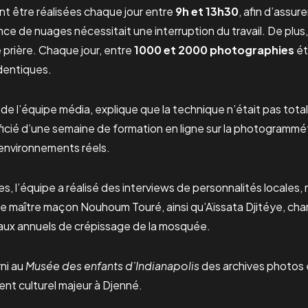
nt être réalisées chaque jour entre
9h et 13h30
, afin d’assur
e de nuages nécessitait une interruption du travail. De plus,
 prière. Chaque jour, entre
1000 et 2000 photographies
ét
dentiques.
e l’équipe média, explique que la technique n’était pas tota
icié d’une semaine de formation en ligne sur la photogrammét
 environnements réels.
s, l’équipe a réalisé des interviews de personnalités locales,
e maître maçon Nouhoum Touré, ainsi qu’Aïssata Djitéye, cha
ravaux annuels de crépissage de la mosquée.
ni au
Musée des enfants d’Indianapolis
des archives photos 
nt culturel majeur à Djenné.