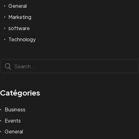
General
Marketing
software
Infoline
Technology
+223 73405046
marketing@visualprod-studios.com
ceo@visualprod-studios.com
Services
Production Audiovisuelle
Communication Visuelle
Catégories
Média
&
Événementiel
Tech & Multimédia
Business
Adresse:
Events
Yirimadio ZRNY, Près Cour Suprême, BKO/Mali.
General
©2025 Visualprod Studios.Tous Droits Reservés.