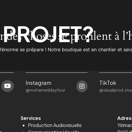
n
PROJET?
des choses se profilent à l
énorme se prépare ! Notre boutique est en chantier et sera
Instagram
TikTok
@mohameddayfour
@visualprod.stu
Services
Adres
Production Audiovisuelle
Yirima