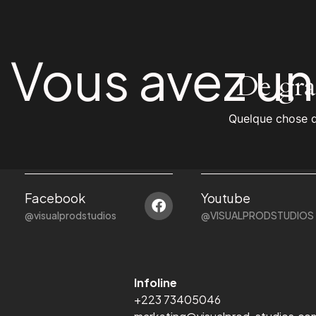
Vous avez u
De gran
Quelque chose d’
Facebook
Youtube
@visualprodstudios
@VISUALPRODSTUDIOS
Infoline
+223 73405046