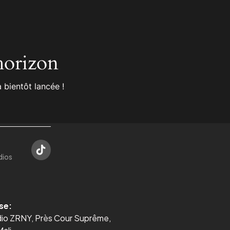
’horizon
 bientôt lancée !
dios
se:
dio ZRNY, Près Cour Suprême,