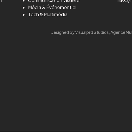
m
Communication Visuelle
BKO/M
Média
&
Événementiel
Tech & Multimédia
Designed by Visualprd Studios, Agence Mu