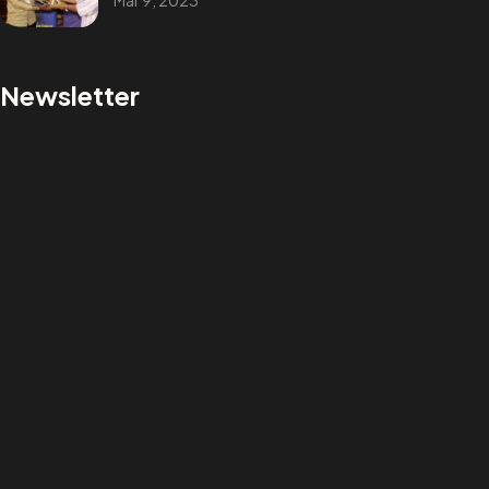
Mar 9, 2023
Production Audiovisuelle
Communication Visuelle
Média
&
Événementiel
Newsletter
Tech & Multimédia
Adresse:
Yirimadio ZRNY, Près Cour Suprême, BKO/Mali.
©2025 Visualprod Studios.Tous Droits Reservés.
Designed by Visualprd Studios, Agence Multimédia