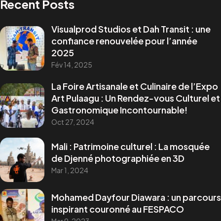
Recent Posts
Visualprod Studios et Dah Transit : une
confiance renouvelée pour l’année
2025
Fév 14, 2025
Vous avez un
PROJET
La Foire Artisanale et Culinaire de l’Expo
Art Pulaagu : Un Rendez-vous Culturel et
Gastronomique Incontournable!
Oct 27, 2024
Mali : Patrimoine culturel : La mosquée
de Djenné photographiée en 3D
Infoline
+223 73405046
Mar 1, 2024
marketing@visualprod-studios.com
ceo@visualprod-studios.com
Mohamed Dayfour Diawara : un parcours
inspirant couronné au FESPACO
Services