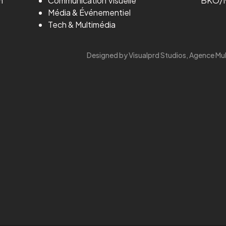
m
Communication Visuelle
BKO/M
Média
&
Événementiel
Tech & Multimédia
Designed by Visualprd Studios, Agence Mu