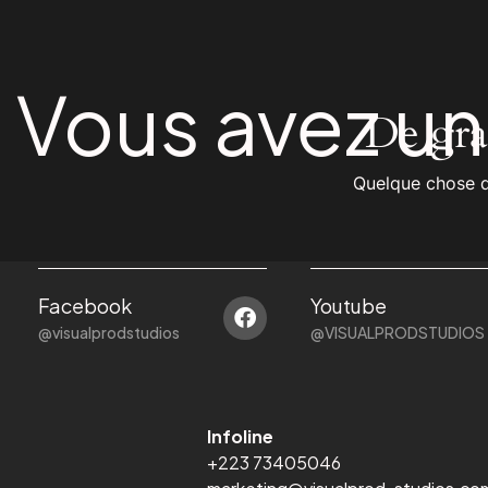
Vous avez u
De gran
Quelque chose d’
Facebook
Youtube
@visualprodstudios
@VISUALPRODSTUDIOS
Infoline
+223 73405046