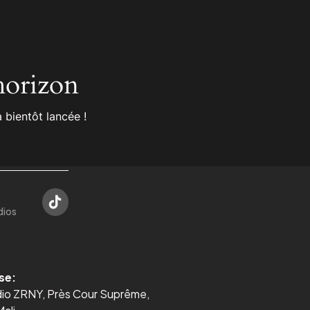
’horizon
 bientôt lancée !
dios
se:
dio ZRNY, Près Cour Suprême,