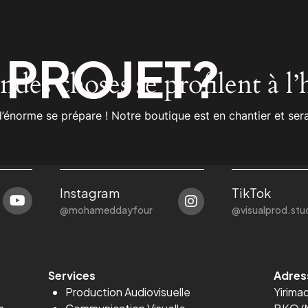
n
PROJET?
des choses se profilent à l
énorme se prépare ! Notre boutique est en chantier et sera
Instagram
TikTok
@mohameddayfour
@visualprod.stu
Services
Adres
Production Audiovisuelle
Yirima