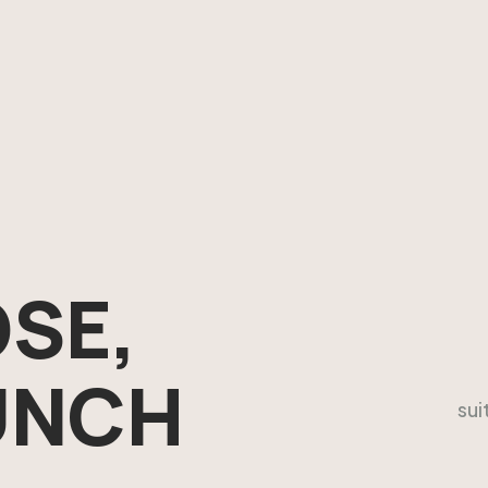
SE,
UNCH
sui