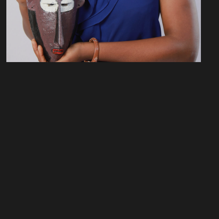
n
PROJET?
Instagram
TikTok
@mohameddayfour
@visualprod.stu