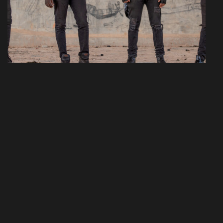
Vous avez u
Load More
Facebook
Youtube
@visualprodstudios
@VISUALPRODSTUDIOS