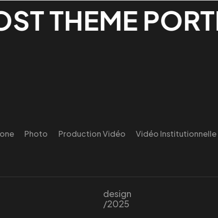
T THEME PORTF
rone
Photo
Production Vidéo
Vidéo Institutionnelle
design
/2025