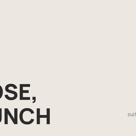
SE,
UNCH
sui