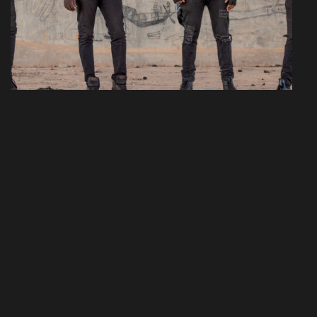
Vous avez u
Load More
Facebook
Youtube
@visualprodstudios
@VISUALPRODSTUDIOS