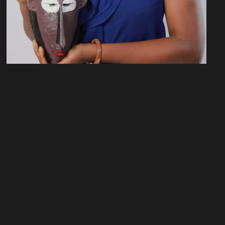
n
PROJET?
Instagram
TikTok
@mohameddayfour
@visualprod.stu