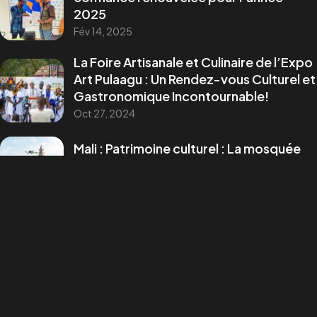
2025
Média
&
Événementiel
Tech & Multimédia
Fév 14, 2025
La Foire Artisanale et Culinaire de l’Expo
Adresse:
Art Pulaagu : Un Rendez-vous Culturel et
Yirimadio ZRNY, Près Cour Suprême, BKO/Mali.
Gastronomique Incontournable!
©2025 Visualprod Studios.Tous Droits Reservés.
Oct 27, 2024
Designed by Visualprd Studios, Agence Multimédia
Mali : Patrimoine culturel : La mosquée
de Djenné photographiée en 3D
Mar 1, 2024
Mohamed Dayfour Diawara : un parcours
inspirant couronné au FESPACO
Mar 9, 2023