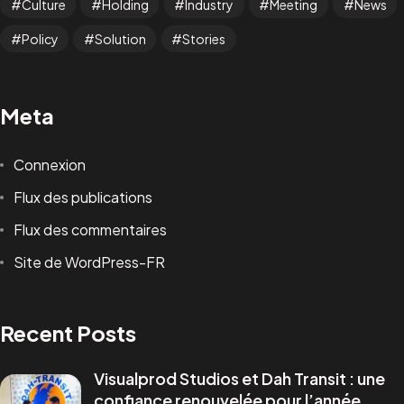
Culture
Holding
Industry
Meeting
News
Policy
Solution
Stories
Vous avez un
PROJET
Meta
Connexion
Flux des publications
Flux des commentaires
Infoline
Site de WordPress-FR
+223 73405046
marketing@visualprod-studios.com
ceo@visualprod-studios.com
Recent Posts
Services
Visualprod Studios et Dah Transit : une
Production Audiovisuelle
confiance renouvelée pour l’année
Communication Visuelle