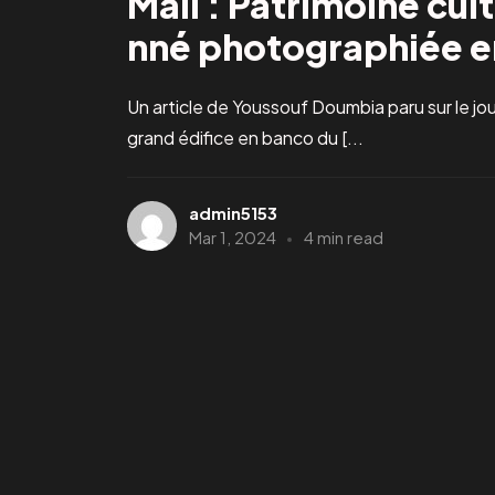
Mali : Patrimoine cul
nné photographiée e
Un article de Youssouf Doumbia paru sur le jou
grand édifice en banco du [...
admin5153
Mar 1, 2024
4 min read