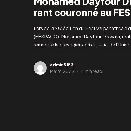
Mohamed Dayfour Dia
rant couronné au F
Lors de la 28ᵉ édition du Festival panafricai
(FESPACO), Mohamed Dayfour Diawara, réalisa
remporté le prestigieux prix spécial de l'Unio
admin5153
Mar 9, 2023
4 min read