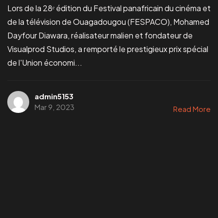
Vous avez un
PROJET
Lors de la 28ᵉ édition du Festival panafricain du cinéma et
de la télévision de Ouagadougou (FESPACO), Mohamed
Dayfour Diawara, réalisateur malien et fondateur de
Visualprod Studios, a remporté le prestigieux prix spécial
de l'Union économi...
Infoline
admin5153
+223 73405046
Mar 9, 2023
Read More
marketing@visualprod-studios.com
ceo@visualprod-studios.com
Services
Production Audiovisuelle
Communication Visuelle
Média
&
Événementiel
Tech & Multimédia
Adresse: