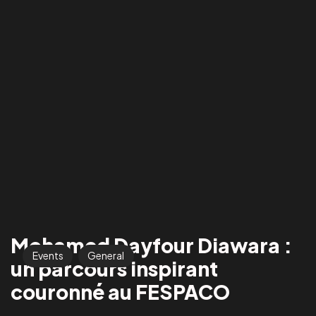
Mohamed Dayfour Diawara :
Events
General
un parcours inspirant
couronné au FESPACO