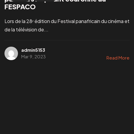
FESPACO
Lors de la 28ᵉ édition du Festival panafricain du cinéma et
de la télévision de...
admin5153
Vous avez un
PROJET
Mar 9, 2023
Read More
Infoline
+223 73405046
marketing@visualprod-studios.com
ceo@visualprod-studios.com