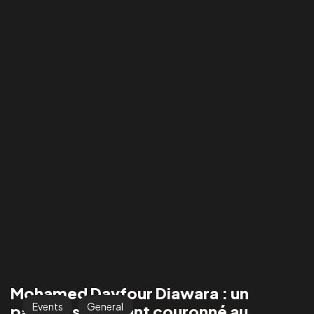
Mohamed Dayfour Diawara : un
Events
General
parcours inspirant couronné au